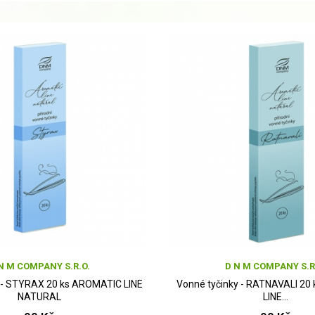
N M COMPANY S.R.O.
D N M COMPANY S.R
 - STYRAX 20 ks AROMATIC LINE
Vonné tyčinky - RATNAVALI 2
NATURAL
LINE...