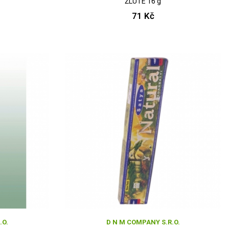
ŽLUTÉ 16 g
71 Kč
.O.
D N M COMPANY S.R.O.