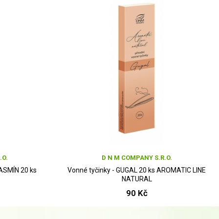
.O.
D N M COMPANY S.R.O.
ASMÍN 20 ks
Vonné tyčinky - GUGAL 20 ks AROMATIC LINE
NATURAL
90 Kč