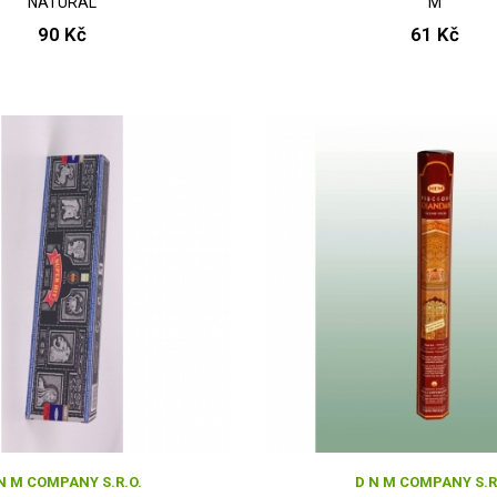
NATURAL
M
90 Kč
61 Kč
N M COMPANY S.R.O.
D N M COMPANY S.R