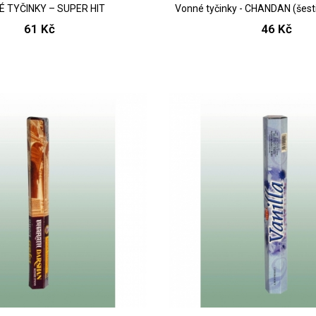
 TYČINKY – SUPER HIT
Vonné tyčinky - CHANDAN (šest
61 Kč
46 Kč