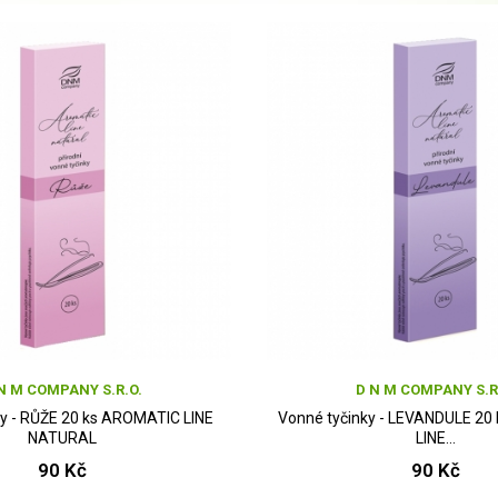
N M COMPANY S.R.O.
D N M COMPANY S.R
ky - RŮŽE 20 ks AROMATIC LINE
Vonné tyčinky - LEVANDULE 2
NATURAL
LINE...
90 Kč
90 Kč