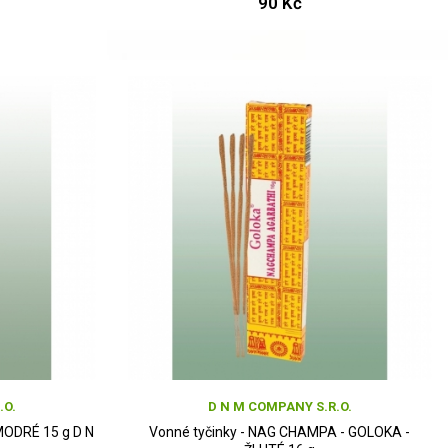
90 Kč
.O.
D N M COMPANY S.R.O.
MODRÉ 15 g D N
Vonné tyčinky - NAG CHAMPA - GOLOKA -