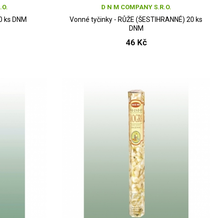
.O.
D N M COMPANY S.R.O.
20 ks DNM
Vonné tyčinky - RŮŽE (ŠESTIHRANNÉ) 20 ks
DNM
46 Kč