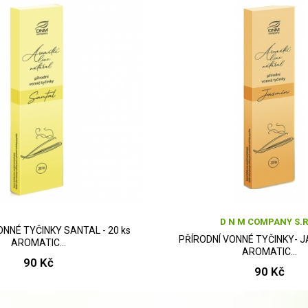
D N M COMPANY S.R
ONNÉ TYČINKY SANTAL - 20 ks
PŘÍRODNÍ VONNÉ TYČINKY- J
AROMATIC...
AROMATIC...
90 Kč
90 Kč