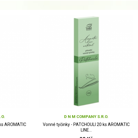
.O.
D N M COMPANY S.R.O.
0 ks AROMATIC
Vonné tyčinky - PATCHOULI 20 ks AROMATIC
LINE...