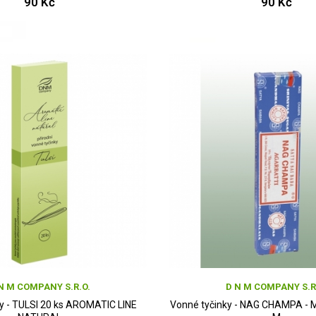
90 Kč
90 Kč
N M COMPANY S.R.O.
D N M COMPANY S.R
y - TULSI 20 ks AROMATIC LINE
Vonné tyčinky - NAG CHAMPA - 