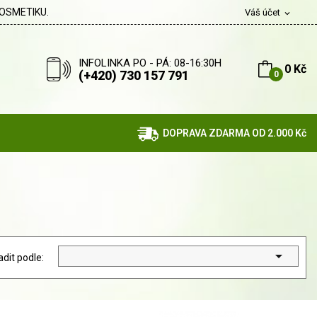
OSMETIKU.
Váš účet
expand_more
INFOLINKA PO - PÁ: 08-16:30H
0 Kč
(+420) 730 157 791
0
DOPRAVA ZDARMA OD 2.000 Kč

adit podle: