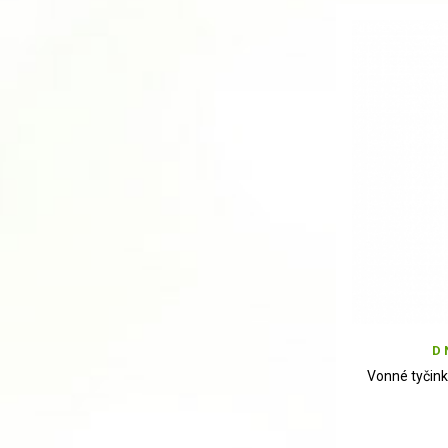
D 
Vonné tyčin