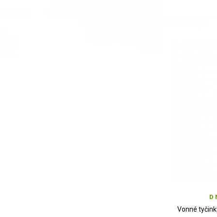
D 
Vonné tyčink