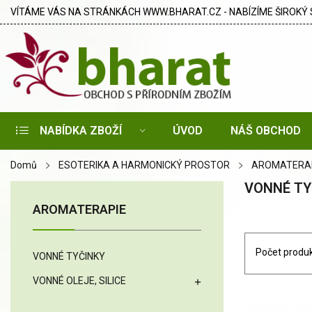
VÍTÁME VÁS NA STRÁNKÁCH WWW.BHARAT.CZ - NABÍZÍME ŠIROKÝ 
NABÍDKA ZBOŽÍ
ÚVOD
NÁŠ OBCHOD
Domů
ESOTERIKA A HARMONICKÝ PROSTOR
AROMATERA
VONNÉ TY
AROMATERAPIE
Počet produk
VONNÉ TYČINKY
VONNÉ OLEJE, SILICE
