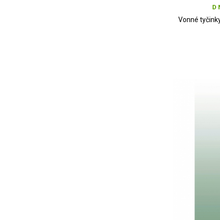
D 
Vonné tyčink