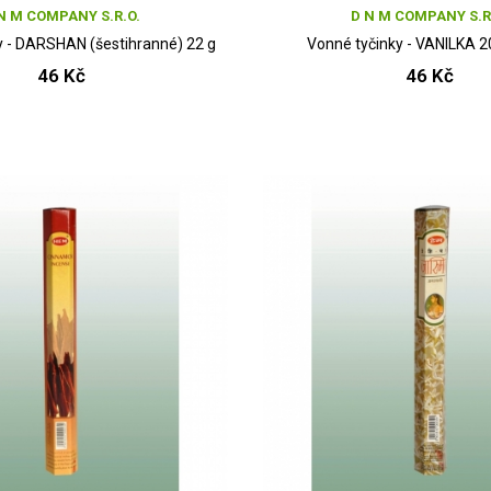
N M COMPANY S.R.O.
D N M COMPANY S.R
y - DARSHAN (šestihranné) 22 g
Vonné tyčinky - VANILKA 
46 Kč
46 Kč