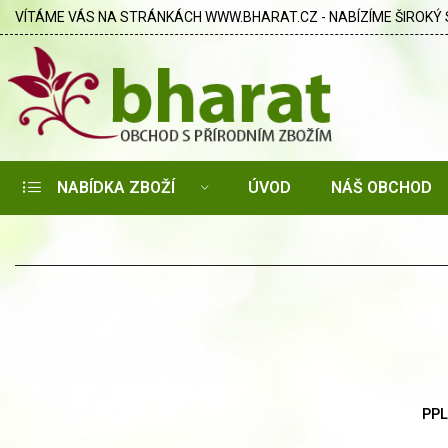
VÍTÁME VÁS NA STRÁNKÁCH WWW.BHARAT.CZ - NABÍZÍME ŠIROKÝ 
NABÍDKA ZBOŽÍ
ÚVOD
NÁŠ OBCHOD
PP