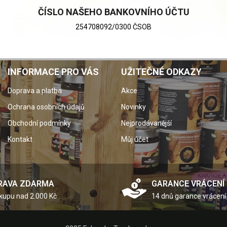
ČÍSLO NAŠEHO BANKOVNÍHO ÚČTU
254708092/0300 ČSOB
INFORMACE PRO VÁS
UŽITEČNÉ ODKAZY
Doprava a platba
Akce
Ochrana osobních údajů
Novinky
Obchodní podmínky
Nejprodávanější
Kontakt
Můj účet
RAVA ZDARMA
GARANCE VRÁCENÍ
ákupu nad 2.000 Kč
14 dnů garance vrácení