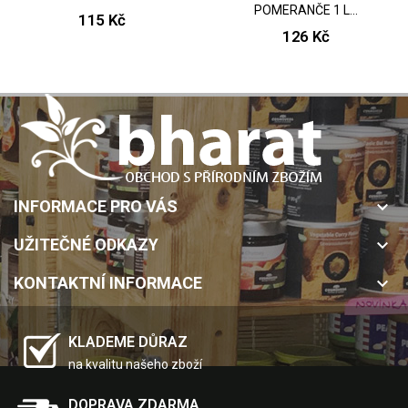
POMERANČE 1 L...
115 Kč
126 Kč
INFORMACE PRO VÁS
keyboard_arrow_down
UŽITEČNÉ ODKAZY
keyboard_arrow_down
KONTAKTNÍ INFORMACE
keyboard_arrow_down
KLADEME DŮRAZ
na kvalitu našeho zboží
DOPRAVA ZDARMA