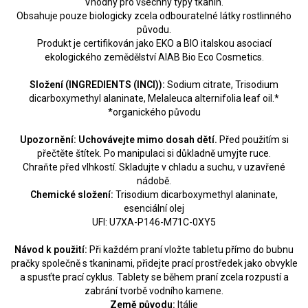
Vhodný pro všechny typy tkanin.
Obsahuje pouze biologicky zcela odbouratelné látky rostlinného
původu.
Produkt je certifikován jako EKO a BIO italskou asociací
ekologického zemědělství AIAB Bio Eco Cosmetics.
Složení (INGREDIENTS (INCI)):
Sodium citrate, Trisodium
dicarboxymethyl alaninate, Melaleuca alternifolia leaf oil.*
*organického původu
Upozornění:
Uchovávejte mimo dosah dětí.
Před použitím si
přečtěte štítek. Po manipulaci si důkladně umyjte ruce.
Chraňte před vlhkostí. Skladujte v chladu a suchu, v uzavřené
nádobě.
Chemické složení:
Trisodium dicarboxymethyl alaninate,
esenciální olej
UFI: U7XA-P146-M71C-0XY5
Návod k použití:
Při každém praní vložte tabletu přímo do bubnu
pračky společně s tkaninami, přidejte prací prostředek jako obvykle
a spusťte prací cyklus. Tablety se během praní zcela rozpustí a
zabrání tvorbě vodního kamene.
Země původu:
Itálie