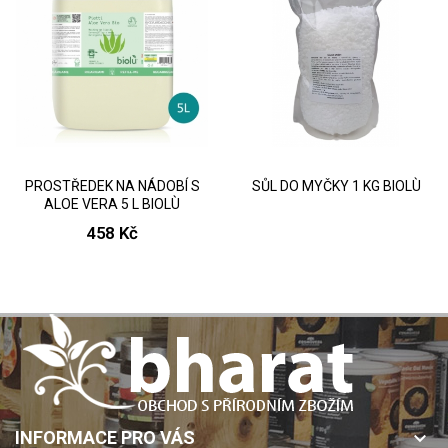
PROSTŘEDEK NA NÁDOBÍ S
SŮL DO MYČKY 1 KG BIOLÙ
ALOE VERA 5 L BIOLÙ
458 Kč
INFORMACE PRO VÁS
keyboard_arrow_down