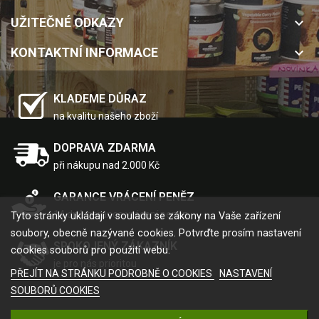
UŽITEČNÉ ODKAZY
keyboard_arrow_down
KONTAKTNÍ INFORMACE
keyboard_arrow_down
KLADEME DŮRAZ
na kvalitu našeho zboží
DOPRAVA ZDARMA
při nákupu nad 2.000 Kč
GARANCE VRÁCENÍ PENĚZ
14 dnů garance vrácení peněz
Tyto stránky ukládají v souladu se zákony na Vaše zařízení
soubory, obecně nazývané cookies. Potvrďte prosím nastavení
SPOKOJENÝ ZÁKAZNÍK
cookies souborů pro použití webu.
je pro nás prioritou
PŘEJÍT NA STRÁNKU PODROBNĚ O COOKIES
NASTAVENÍ
SOUBORŮ COOKIES