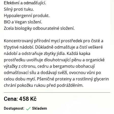
ťující.
Efektivní a odmaš
Silný proti tuku.
Hypoalergenní produkt.
BIO a Vegan složení.
Zcela biologiky odbouratelné složení.
Koncentrovaný přírodní mycí prostředek pro čisté a
třpytivé nádobí. Důkladně odmašťuje a čistí veškeré
nádobí a odstraňuje zbytky jídla. Každá kapka
prostředku uvolňuje
dlouhotrvající pěnu
a organické
výtažky z citronu, cedru a bergamotu obohacují
odmašťovací sílu a dodávají svěží, ovocnou vůni po
celou dobu mytí. Pšeničné proteiny a rostlinný glycerin
chrání pokožku rukou před podrážděním.
Cena: 458 Kč

Dostupnost:
Skladem