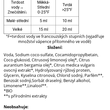
Tvrdost
Měkká-
Tvrdá
vody
→
Střední
>25°F
Znečištění↓
0-25°F
Malé-střední
5 ml
10 ml
Velké
15 ml
20 ml
°F=tvrdost vody ve francouzských stupních (vyjadřuje
množství vápence přítomného ve vodě)
Složení:
Voda, Sodium coco-sulfate, Cocamidopropylbetain,
Coco-glukosid, Citrusový limonový olej*, Citrus
aurantium bergamia olej*, Citrus medica vulgaris
ovocný extrakt*, Hydrolyzovaný rýžový protein,
Glycerin, Kyselina citronová, Chlorid sodný, Parfém**,
Benzoát sodný,Sorbát draselný, Benzyl alkohol,
Limonene**,Linalool**.
*BIO
**s přírodními extrakty
Neobsahuje: