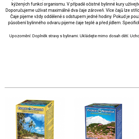
kýžených funkcí organismu. V případě očistné bylinné kury užíve
Doporučujeme užívat maximálně dva čaje zároveň. Více čajů lze stří
Čaje pijeme vždy odděleně s odstupem jedné hodiny. Pokud je pou
působení bylinného odvaru pijeme čaje teplé a před jídlem. Specif
Upozornění: Doplněk stravy s bylinami. Ukládejte mimo dosah dětí. Ucho