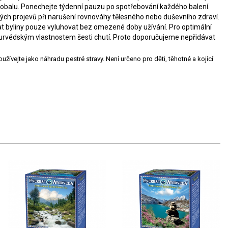
 obalu. Ponechejte týdenní pauzu po spotřebování každého balení.
ých projevů při narušení rovnováhy tělesného nebo duševního zdraví.
t byliny pouze vyluhovat bez omezené doby užívání. Pro optimální
ájurvédským vlastnostem šesti chutí. Proto doporučujeme nepřidávat
ejte jako náhradu pestré stravy. Není určeno pro děti, těhotné a kojící