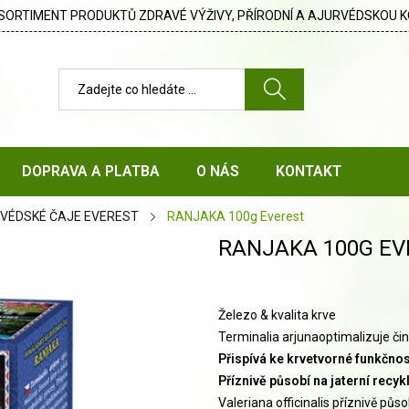
SORTIMENT PRODUKTŮ ZDRAVÉ VÝŽIVY, PŘÍRODNÍ A AJURVÉDSKOU K
DOPRAVA A PLATBA
O NÁS
KONTAKT
VÉDSKÉ ČAJE EVEREST
RANJAKA 100g Everest
RANJAKA 100G EV
Železo & kvalita krve
Terminalia arjuna
optimalizuje čin
Přispívá ke krvetvorné funkčnost
Příznivě působí na jaterní recyk
Valeriana officinalis
příznivě půso