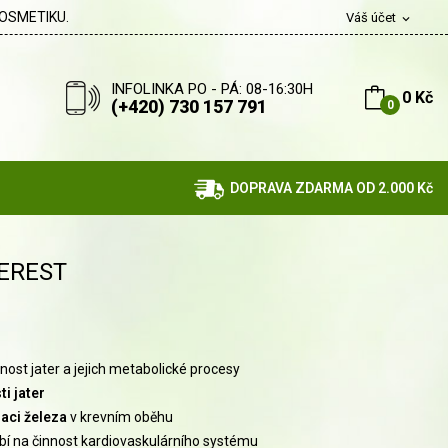
OSMETIKU.
Váš účet
expand_more
INFOLINKA PO - PÁ: 08-16:30H
0 Kč
(+420) 730 157 791
0
DOPRAVA ZDARMA OD 2.000 Kč
EREST
nost jater a jejich metabolické procesy
i jater
laci železa
v krevním oběhu
bí na činnost kardiovaskulárního systému