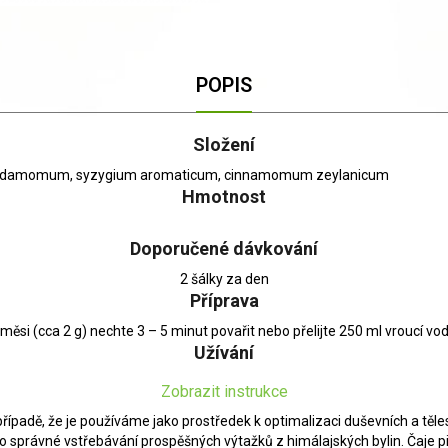
POPIS
Složení
ttaria cardamomum, syzygium aromaticum, cinnamomum zeylanicum
Hmotnost
Doporučené dávkování
2 šálky za den
Příprava
měsi (cca 2 g) nechte 3 – 5 minut povařit nebo přelijte 250 ml vroucí v
Užívání
Zobrazit instrukce
případě, že je používáme jako prostředek k optimalizaci duševních a těl
é pro správné vstřebávání prospěšných výtažků z himálajských bylin. Čaj